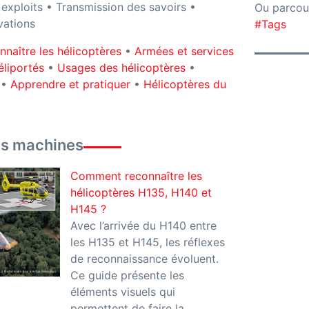
 exploits • Transmission des savoirs •
Ou parcou
vations
#Tags
nnaître les hélicoptères
•
Armées et services
éliportés
•
Usages des hélicoptères
•
•
Apprendre et pratiquer
•
Hélicoptères du
es machines
Comment reconnaître les
hélicoptères H135, H140 et
H145 ?
Avec l’arrivée du H140 entre
les H135 et H145, les réflexes
de reconnaissance évoluent.
Ce guide présente les
éléments visuels qui
permettent de faire la