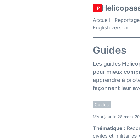
Helicopas
HP
Accueil
Reportage
English version
Guides
Les guides Helic
pour mieux compre
apprendre à pilote
façonnent leur ave
Guides
Mis à jour le 28 mars 2
Thématique :
Recon
civiles et militaire