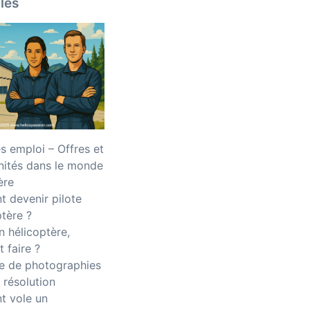
iles
 emploi – Offres et
nités dans le monde
ère
 devenir pilote
ptère ?
n hélicoptère,
 faire ?
 de photographies
 résolution
 vole un