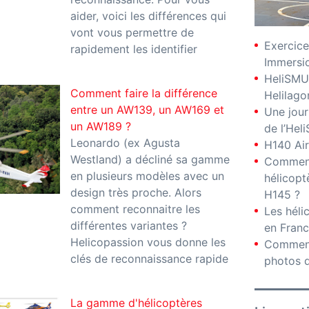
aider, voici les différences qui
vont vous permettre de
Exercice
rapidement les identifier
Immersio
HeliSMU
Comment faire la différence
Helilago
entre un AW139, un AW169 et
Une jour
un AW189 ?
de l’Hel
Leonardo (ex Agusta
H140 Air
Westland) a décliné sa gamme
Comment
en plusieurs modèles avec un
hélicopt
design très proche. Alors
H145 ?
comment reconnaitre les
Les hél
différentes variantes ?
en Fran
Helicopassion vous donne les
Comment
clés de reconnaissance rapide
photos d
La gamme d'hélicoptères