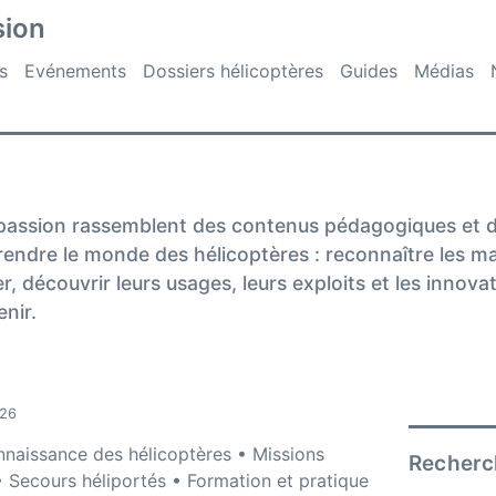
sion
s
Evénements
Dossiers hélicoptères
Guides
Médias
opassion rassemblent des contenus pédagogiques et 
ndre le monde des hélicoptères : reconnaître les m
r, découvrir leurs usages, leurs exploits et les innova
nir.
026
naissance des hélicoptères • Missions
Recherch
s • Secours héliportés • Formation et pratique