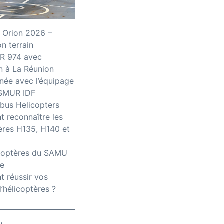
 Orion 2026 –
n terrain
R 974 avec
n à La Réunion
née avec l’équipage
iSMUR IDF
bus Helicopters
 reconnaître les
ères H135, H140 et
icoptères du SAMU
ce
 réussir vos
’hélicoptères ?