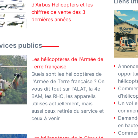
Liens ut
d'Airbus Helicopters et les
chiffres de vente des 3
dernières années
vices publics
Les hélicoptères de l'Armée de
Annonces
Terre française
opportu
Quels sont les hélicoptères de
hélicopt
l'Armée de Terre française ? On
Comment
vous dit tout sur l'ALAT, la 4e
d’hélico
BAM, les RHC, les appareils
Un vol e
utilisés actuellement, mais
comment
aussi ceux retirés du service et
Demande
ceux à venir
en haute
Comment