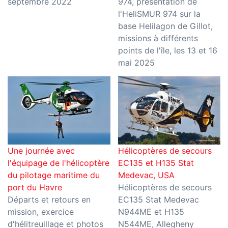
septembre 2022
974, présentation de
l'HeliSMUR 974 sur la
base Helilagon de Gillot,
missions à différents
points de l'île, les 13 et 16
mai 2025
Une journée avec
Hélicoptères de secours
l'équipage de l'hélicoptère
EC135 et H135 Stat
du pilotage maritime du
Medevac, USA
port du Havre
Hélicoptères de secours
Départs et retours en
EC135 Stat Medevac
mission, exercice
N944ME et H135
d'hélitreuillage et photos
N544ME, Allegheny