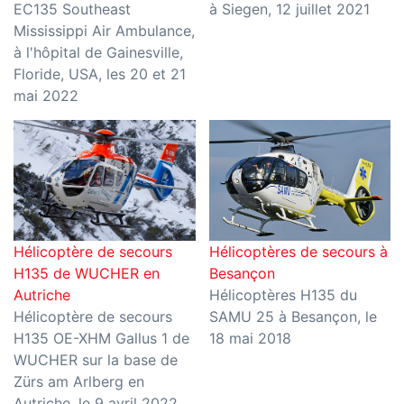
EC135 Southeast
à Siegen, 12 juillet 2021
Mississippi Air Ambulance,
à l'hôpital de Gainesville,
Floride, USA, les 20 et 21
mai 2022
Hélicoptère de secours
Hélicoptères de secours à
H135 de WUCHER en
Besançon
Autriche
Hélicoptères H135 du
Hélicoptère de secours
SAMU 25 à Besançon, le
H135 OE-XHM Gallus 1 de
18 mai 2018
WUCHER sur la base de
Zürs am Arlberg en
Autriche, le 9 avril 2022