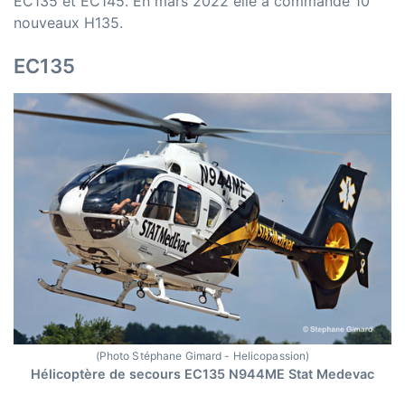
EC135 et EC145. En mars 2022 elle a commandé 10
nouveaux H135.
EC135
(Photo Stéphane Gimard - Helicopassion)
Hélicoptère de secours EC135 N944ME Stat Medevac