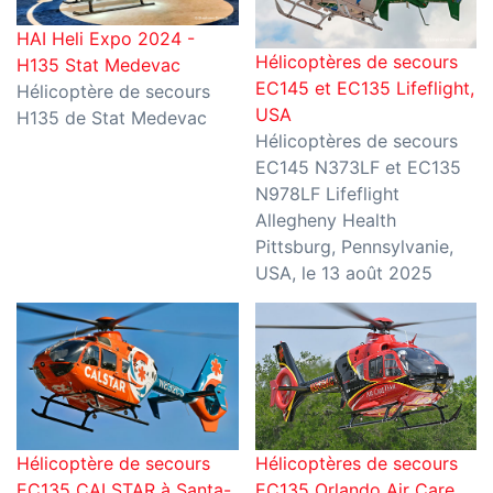
HAI Heli Expo 2024 -
Hélicoptères de secours
H135 Stat Medevac
EC145 et EC135 Lifeflight,
Hélicoptère de secours
USA
H135 de Stat Medevac
Hélicoptères de secours
EC145 N373LF et EC135
N978LF Lifeflight
Allegheny Health
Pittsburg, Pennsylvanie,
USA, le 13 août 2025
Hélicoptère de secours
Hélicoptères de secours
EC135 CALSTAR à Santa-
EC135 Orlando Air Care,