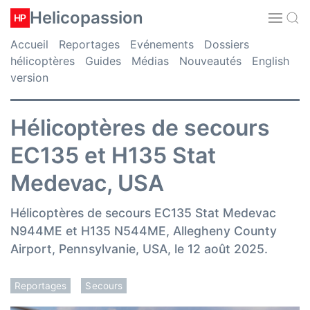
Helicopassion
HP
Accueil
Reportages
Evénements
Dossiers
hélicoptères
Guides
Médias
Nouveautés
English
version
Hélicoptères de secours
EC135 et H135 Stat
Medevac, USA
Hélicoptères de secours EC135 Stat Medevac
N944ME et H135 N544ME, Allegheny County
Airport, Pennsylvanie, USA, le 12 août 2025.
Reportages
Secours