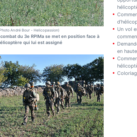
hélicopt
Comment
d’hélico
Un vol e
Photo André Bour - Helicopassion)
comment
combat du 3e RPIMa se met en position face à
hélicoptère qui lui est assigné
Demande
en haute
Comment
hélicopt
Coloriag