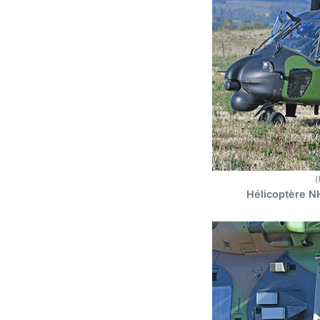
(
Hélicoptère N