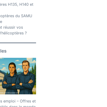
ères H135, H140 et
icoptères du SAMU
ce
 réussir vos
’hélicoptères ?
iles
 emploi – Offres et
nités dans le monde