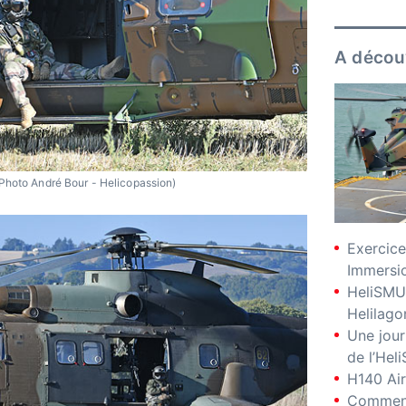
A décou
Photo André Bour - Helicopassion)
Exercice
Immersio
HeliSMU
Helilago
Une jour
de l’Hel
H140 Air
Comment