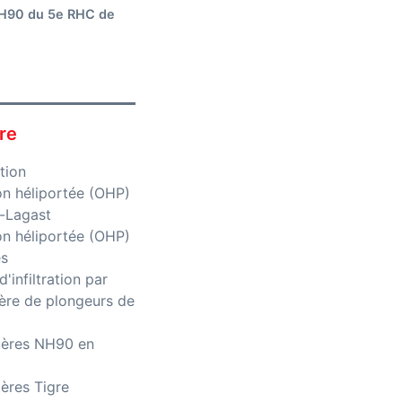
NH90 du 5e RHC de
re
tion
on héliportée (OHP)
c-Lagast
on héliportée (OHP)
es
d'infiltration par
tère de plongeurs de
tères NH90 en
ères Tigre