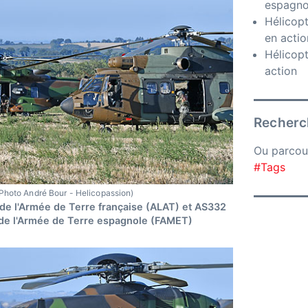
espagno
Hélicopt
en actio
Hélicopt
action
Recherch
Ou parcou
#Tags
Photo André Bour - Helicopassion)
de l'Armée de Terre française (ALAT) et AS332
de l'Armée de Terre espagnole (FAMET)