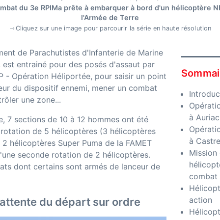
ombat du 3e RPIMa prête à embarquer à bord d'un hélicoptère 
l'Armée de Terre
Cliquez sur une image pour parcourir la série en haute résolution
ent de Parachutistes d'Infanterie de Marine
, est entrainé pour des posés d'assaut par
Sommai
- Opération Héliportée, pour saisir un point
eur du dispositif ennemi, mener un combat
Introduc
trôler une zone...
Opérati
à Auria
e, 7 sections de 10 à 12 hommes ont été
Opérati
rotation de 5 hélicoptères (3 hélicoptères
à Castr
2 hélicoptères Super Puma de la FAMET
Mission 
d'une seconde rotation de 2 hélicoptères.
hélicop
dats dont certains sont armés de lanceur de
combat
Hélicop
action
 attente du départ sur ordre
Hélicopt