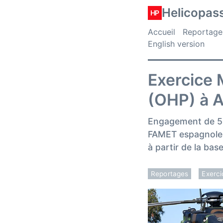
Helicopas
HP
Accueil
Reportage
English version
Exercice 
(OHP) à A
Engagement de 5 h
FAMET espagnole 
à partir de la ba
Reportages
Exerci