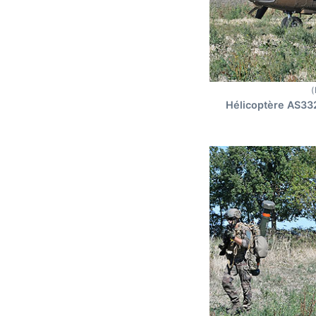
(
Hélicoptère AS33