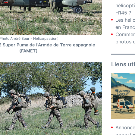
hélicopt
H145 ?
Les hél
en Fran
Comment
Photo André Bour - Helicopassion)
photos d
2 Super Puma de l'Armée de Terre espagnole
(FAMET)
Liens ut
Annonces
opportu