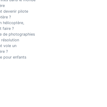
ère
 devenir pilote
ptère ?
n hélicoptère,
 faire ?
 de photographies
 résolution
 vole un
ère ?
e pour enfants