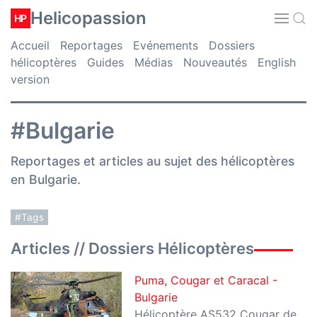
Helicopassion
HP
Accueil
Reportages
Evénements
Dossiers
hélicoptères
Guides
Médias
Nouveautés
English
version
#Bulgarie
Reportages et articles au sujet des hélicoptères
en Bulgarie.
#Tags
Articles // Dossiers Hélicoptères
Puma, Cougar et Caracal -
Bulgarie
Hélicoptère AS532 Cougar de