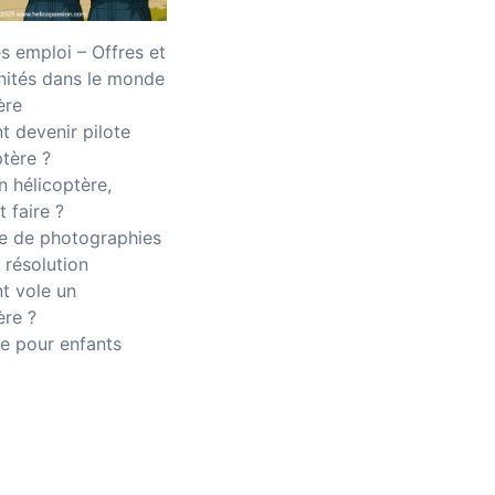
 emploi – Offres et
nités dans le monde
ère
 devenir pilote
ptère ?
n hélicoptère,
 faire ?
 de photographies
 résolution
 vole un
ère ?
e pour enfants