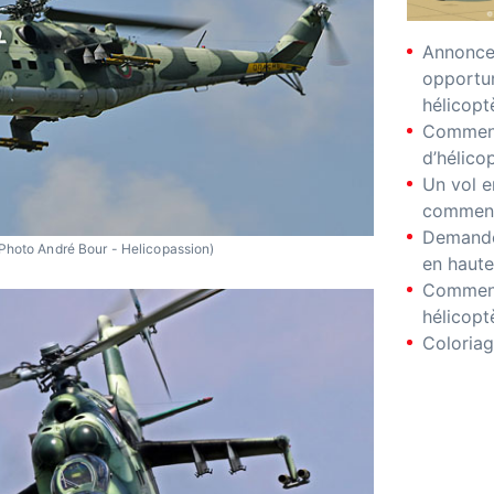
Annonces
opportu
hélicopt
Comment
d’hélico
Un vol e
comment
Demande
Photo André Bour - Helicopassion)
en haute
Comment
hélicopt
Coloriag