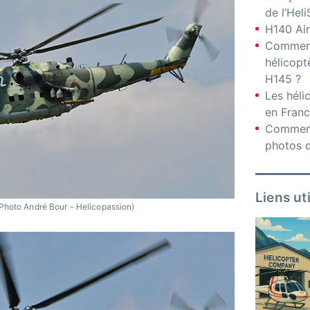
de l’Hel
H140 Air
Comment
hélicopt
H145 ?
Les hél
en Fran
Comment
photos d
Liens ut
Photo André Bour - Helicopassion)