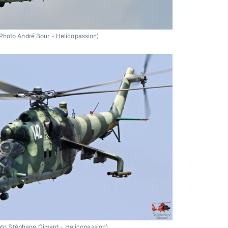
Photo André Bour - Helicopassion)
to Stéphane Gimard - Helicopassion)