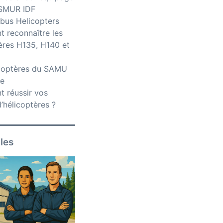
iSMUR IDF
bus Helicopters
 reconnaître les
ères H135, H140 et
icoptères du SAMU
ce
 réussir vos
’hélicoptères ?
iles