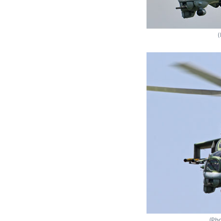
(
(Pho