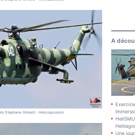
A décou
Exercice
Immersio
to Stéphane Gimard - Helicopassion)
HeliSMU
Helilago
Une jour