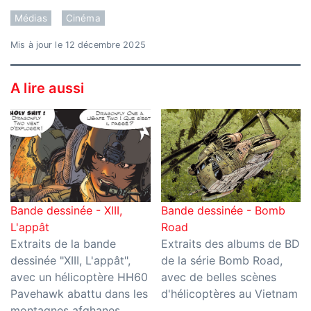
Médias
Cinéma
Mis à jour le 12 décembre 2025
A lire aussi
Bande dessinée - XIII,
Bande dessinée - Bomb
L'appât
Road
Extraits de la bande
Extraits des albums de BD
dessinée "XIII, L'appât",
de la série Bomb Road,
avec un hélicoptère HH60
avec de belles scènes
Pavehawk abattu dans les
d'hélicoptères au Vietnam
montagnes afghanes