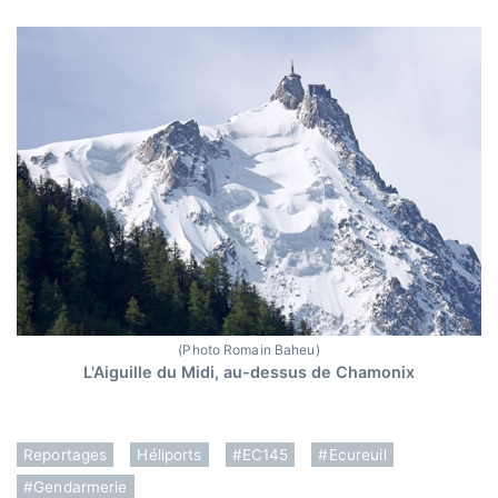
(Photo Romain Baheu)
L'Aiguille du Midi, au-dessus de Chamonix
Reportages
Héliports
#EC145
#Ecureuil
#Gendarmerie