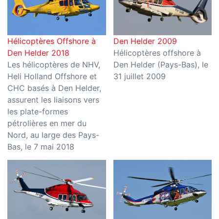
Hélicoptères Offshore à
Den Helder 2009
Den Helder 2018
Hélicoptères offshore à
Les hélicoptères de NHV,
Den Helder (Pays-Bas), le
Heli Holland Offshore et
31 juillet 2009
CHC basés à Den Helder,
assurent les liaisons vers
les plate-formes
pétrolières en mer du
Nord, au large des Pays-
Bas, le 7 mai 2018