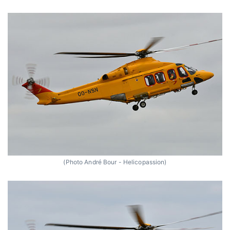
(Photo André Bour - Helicopassion)