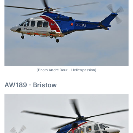
(Photo André Bour - Helicopassion)
AW189 - Bristow