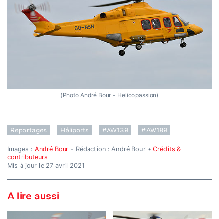
(Photo André Bour - Helicopassion)
Reportages
Héliports
#AW139
#AW189
Images :
André Bour
- Rédaction : André Bour •
Crédits &
contributeurs
Mis à jour le 27 avril 2021
A lire aussi