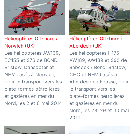
Hélicoptères Offshore à
Hélicoptères Offshore à
Norwich (UK)
Aberdeen (UK)
Les hélicoptères AW139,
Les hélicoptères H175,
EC155 et S76 de BOND,
AW189, AW139 et S92 de
Bristow, Dancopter et
Babcock / Bond, Bristow,
NHV basés à Norwich,
CHC et NHV basés à
pour le transport vers les
Aberdeen en Ecosse, pour
plate-formes pétrolières
le transport vers les
et gazières en mer du
plate-formes pétrolières
Nord, les 2 et 6 mai 2014
et gazières en mer du
Nord, les 28, 29 et 30 mai
2019