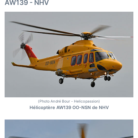
AW139 - NHV
(Photo André Bour - Helicopassion)
Hélicoptère AW139 OO-NSN de NHV