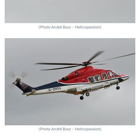
(Photo André Bour - Helicopassion)
(Photo André Bour - Helicopassion)