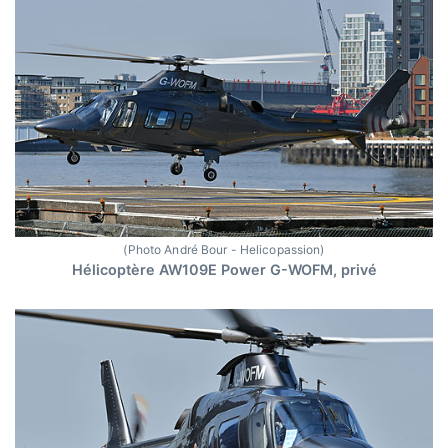
(Photo André Bour - Helicopassion)
Hélicoptère AW109E Power G-WOFM, privé