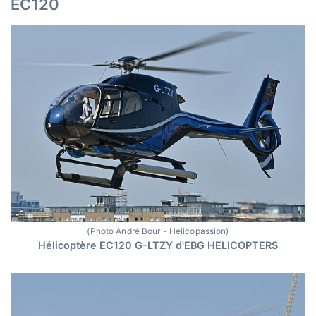
EC120
(Photo André Bour - Helicopassion)
Hélicoptère EC120 G-LTZY d'EBG HELICOPTERS