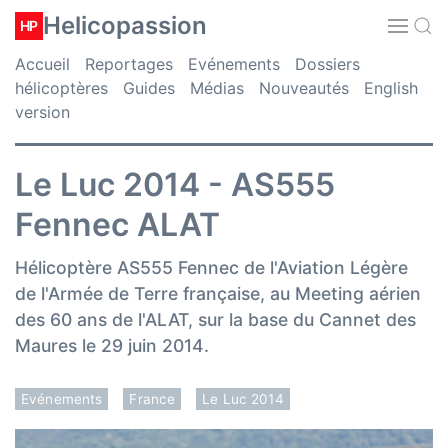
Helicopassion
HP
Accueil
Reportages
Evénements
Dossiers
hélicoptères
Guides
Médias
Nouveautés
English
version
Le Luc 2014 - AS555
Fennec ALAT
Hélicoptère AS555 Fennec de l'Aviation Légère
de l'Armée de Terre française, au Meeting aérien
des 60 ans de l'ALAT, sur la base du Cannet des
Maures le 29 juin 2014.
Evénements
France
Le Luc 2014