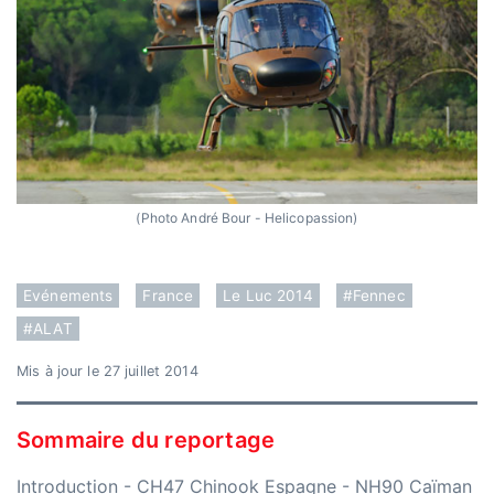
(Photo André Bour - Helicopassion)
Evénements
France
Le Luc 2014
#Fennec
#ALAT
Mis à jour le 27 juillet 2014
Sommaire du reportage
Introduction
-
CH47 Chinook Espagne
-
NH90 Caïman