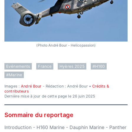
(Photo André Bour - Helicopassion)
Evénements
France
Hyères 2025
#H160
#Marine
Images :
André Bour
- Rédaction : André Bour •
Crédits &
contributeurs
Dernière mise à jour de cette page le 26 juin 2025
Sommaire du reportage
Introduction
-
H160 Marine
-
Dauphin Marine
-
Panther