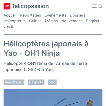
Helicopassion
HP
Accueil
Reportages
Evénements
Dossiers
hélicoptères
Guides
Médias
Nouveautés
English
version
Hélicoptères japonais à
Yao - OH1 Ninja
Hélicoptère OH1 Ninja de l'Armée de Terre
japonaise (JGSDF) à Yao.
Reportages
Héliports
Yao