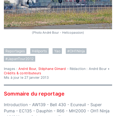
(Photo André Bour - Helicopassion)
Reportages
Héliports
Yao
#OH1Ninja
#JapanTour2012
Images :
André Bour
,
Stéphane Gimard
- Rédaction : André Bour •
Crédits & contributeurs
Mis à jour le 27 janvier 2013
Sommaire du reportage
Introduction
-
AW139
-
Bell 430
-
Ecureuil
-
Super
Puma
-
EC135
-
Dauphin
-
R66
-
MH2000
-
OH1 Ninja