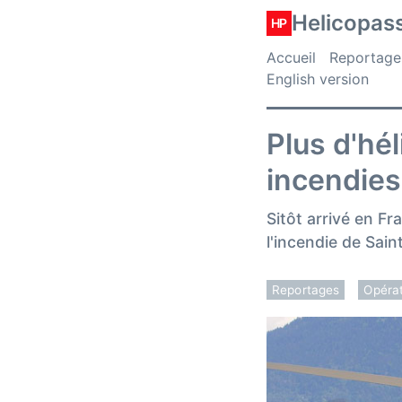
Helicopas
HP
Accueil
Reportage
English version
Plus d'hél
incendies
Sitôt arrivé en F
l'incendie de Sain
Reportages
Opérat