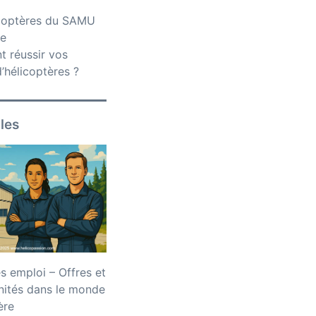
icoptères du SAMU
ce
 réussir vos
’hélicoptères ?
iles
 emploi – Offres et
nités dans le monde
ère