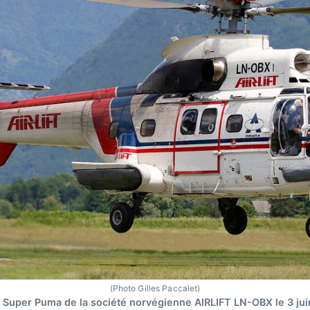
(Photo Gilles Paccalet)
Super Puma de la société norvégienne AIRLIFT LN-OBX le 3 jui