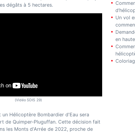
Comment
les dégâts à 5 hectares.
d’hélico
Un vol e
comment
Demande
en haute
Comment
hélicopt
Coloriag
(Vidéo SDIS 29)
let un Hélicoptère Bombardier d'Eau sera
ort de Quimper-Pluguffan. Cette décision fait
dans les Monts d'Arrée de 2022, proche de