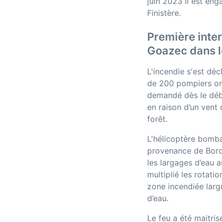
juin 2023 il est eng
Finistère.
Première inter
Goazec dans l
L'incendie s'est déc
de 200 pompiers ont
demandé dès le débu
en raison d’un vent
forêt.
L'hélicoptère bomb
provenance de Bord
les largages d’eau a
multiplié les rotatio
zone incendiée larg
d’eau.
Le feu a été maitris