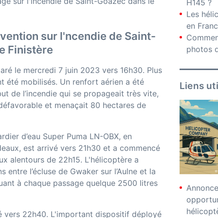
agé sur l'incendie de Saint-Goazec dans le
H145 ?
Les hél
en Fran
vention sur l'ncendie de Saint-
Comment
e Finistère
photos d
laré le mercredi 7 juin 2023 vers 16h30. Plus
 été mobilisés. Un renfort aérien a été
Liens ut
t de l’incendie qui se propageait très vite,
 défavorable et menaçait 80 hectares de
ardier d’eau Super Puma LN-OBX, en
eaux, est arrivé vers 21h30 et a commencé
ux alentours de 22h15. L'hélicoptère a
ns entre l’écluse de Gwaker sur l’Aulne et la
uant à chaque passage quelque 2500 litres
Annonces
opportu
hélicopt
é vers 22h40. L'important dispositif déployé