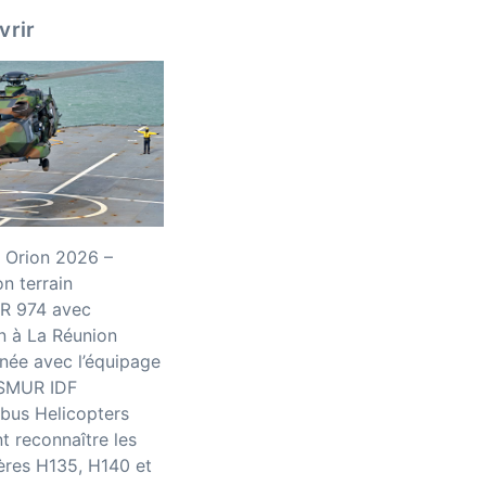
vrir
 Orion 2026 –
n terrain
R 974 avec
n à La Réunion
née avec l’équipage
iSMUR IDF
bus Helicopters
 reconnaître les
ères H135, H140 et