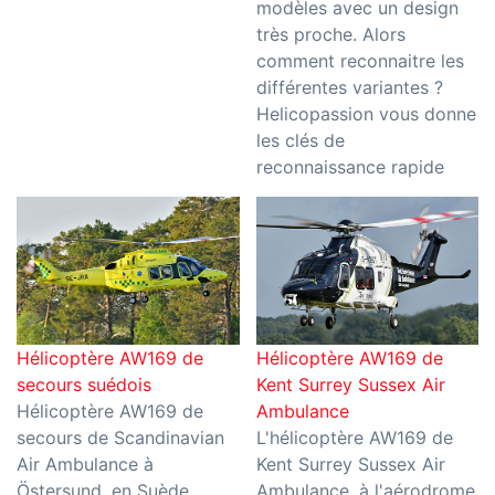
modèles avec un design
très proche. Alors
comment reconnaitre les
différentes variantes ?
Helicopassion vous donne
les clés de
reconnaissance rapide
Hélicoptère AW169 de
Hélicoptère AW169 de
secours suédois
Kent Surrey Sussex Air
Hélicoptère AW169 de
Ambulance
secours de Scandinavian
L'hélicoptère AW169 de
Air Ambulance à
Kent Surrey Sussex Air
Östersund, en Suède
Ambulance, à l'aérodrome