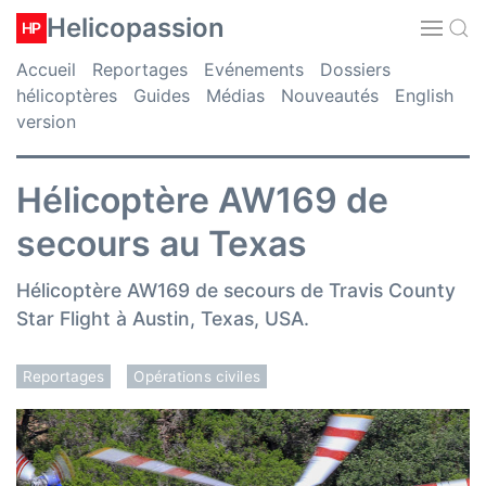
Helicopassion
HP
Accueil
Reportages
Evénements
Dossiers
hélicoptères
Guides
Médias
Nouveautés
English
version
Hélicoptère AW169 de
secours au Texas
Hélicoptère AW169 de secours de Travis County
Star Flight à Austin, Texas, USA.
Reportages
Opérations civiles