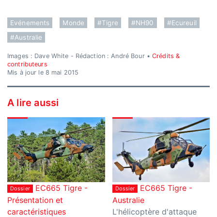
Evénements
Monde
#Tigre
#NH90
#Ecureuil
#Australie
Images : Dave White - Rédaction : André Bour •
Crédits &
contributeurs
Mis à jour le 8 mai 2015
A lire aussi
EC665 Tigre -
EC665 Tigre -
Dossier
Dossier
Présentation et
Australie
caractéristiques
L'hélicoptère d'attaque