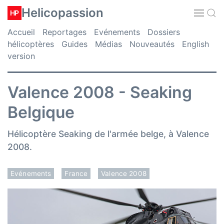
Helicopassion
HP
Accueil
Reportages
Evénements
Dossiers
hélicoptères
Guides
Médias
Nouveautés
English
version
Valence 2008 - Seaking
Belgique
Hélicoptère Seaking de l'armée belge, à Valence
2008.
Evénements
France
Valence 2008