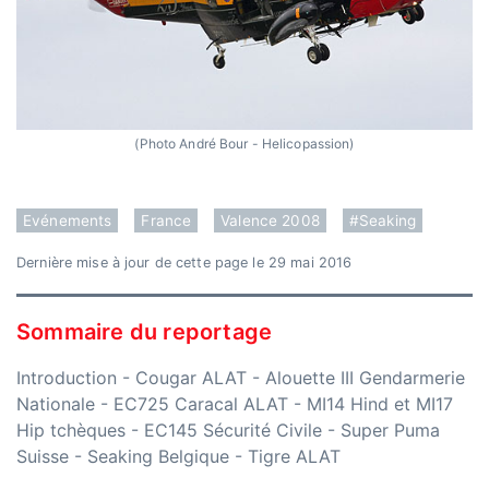
(Photo André Bour - Helicopassion)
Evénements
France
Valence 2008
#Seaking
Dernière mise à jour de cette page le 29 mai 2016
Sommaire du reportage
Introduction
-
Cougar ALAT
-
Alouette III Gendarmerie
Nationale
-
EC725 Caracal ALAT
-
MI14 Hind et MI17
Hip tchèques
-
EC145 Sécurité Civile
-
Super Puma
Suisse
-
Seaking Belgique
-
Tigre ALAT