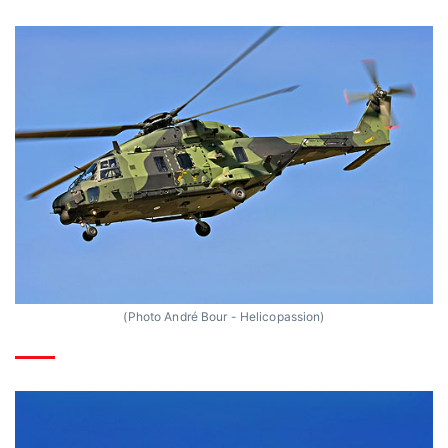
(Photo André Bour - Helicopassion)