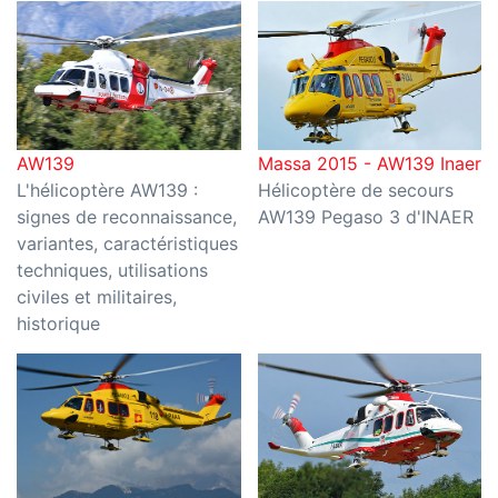
AW139
Massa 2015 - AW139 Inaer
L'hélicoptère AW139 :
Hélicoptère de secours
signes de reconnaissance,
AW139 Pegaso 3 d'INAER
variantes, caractéristiques
techniques, utilisations
civiles et militaires,
historique