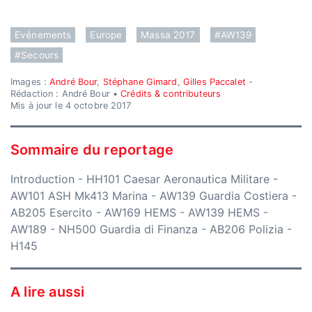
Evénements
Europe
Massa 2017
#AW139
#Secours
Images :
André Bour
,
Stéphane Gimard
,
Gilles Paccalet
-
Rédaction : André Bour •
Crédits & contributeurs
Mis à jour le 4 octobre 2017
Sommaire du reportage
Introduction
-
HH101 Caesar Aeronautica Militare
-
AW101 ASH Mk413 Marina
-
AW139 Guardia Costiera
-
AB205 Esercito
-
AW169 HEMS
-
AW139 HEMS
-
AW189
-
NH500 Guardia di Finanza
-
AB206 Polizia
-
H145
A lire aussi